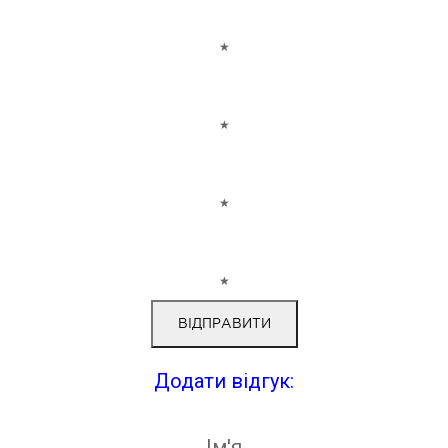
★
★
★
★
Додати відгук:
Ім'я