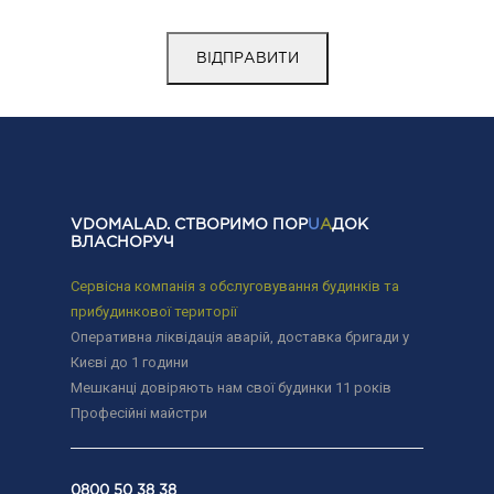
VDOMALAD. СТВОРИМО ПОР
U
A
ДОК
ВЛАСНОРУЧ
Сервісна компанія з обслуговування будинків та
прибудинкової території
Оперативна ліквідація аварій, доставка бригади у
Києві до 1 години
Мешканці довіряють нам свої будинки 11 років
Професійні майстри
0800 50 38 38