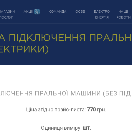
МАГАЗИН
АКЦІЇ
КОМАНДА
ОСББ
ЕЛЕКТРО
НАШІ
ПОСЛУГ
ЕНЕРГІЯ
РОБОТИ
А ПІДКЛЮЧЕННЯ ПРАЛЬН
ЕКТРИКИ)
КЛЮЧЕННЯ ПРАЛЬНОЇ МАШИНИ (БЕЗ ПІ
Ціна згідно прайс-листа:
770
грн.
Одиниця виміру:
шт.