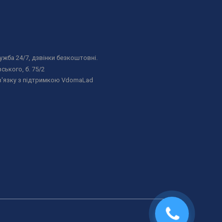
жба 24/7, дзвінки безкоштовні.
ського, б. 75/2
в'язку з підтримкою VdomaLad