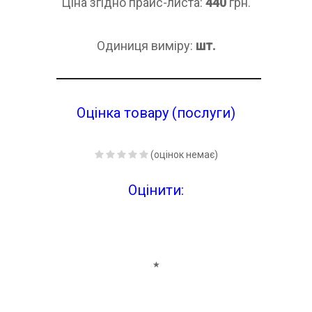
Ціна згідно прайс-листа:
440
грн.
Одиниця виміру:
шт.
Оцінка товару (послуги)
(оцінок немає)
Оцінити:
★