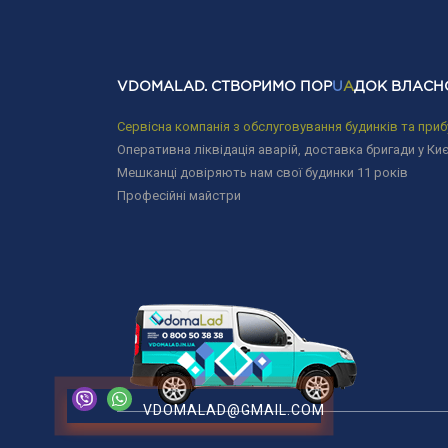
VDOMALAD. СТВОРИМО ПОР
U
A
ДОК ВЛАСН
Сервісна компанія з обслуговування будинків та приб
Оперативна ліквідація аварій, доставка бригади у Киє
Мешканці довіряють нам свої будинки 11 років
Професійні майстри
VDOMALAD@GMAIL.COM