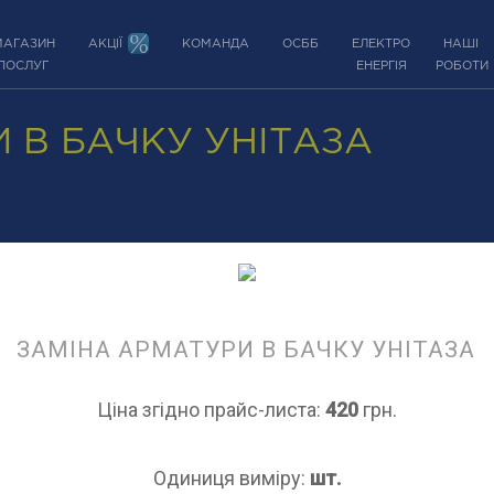
МАГАЗИН
АКЦІЇ
КОМАНДА
ОСББ
ЕЛЕКТРО
НАШІ
ПОСЛУГ
ЕНЕРГІЯ
РОБОТИ
 В БАЧКУ УНІТАЗА
ЗАМІНА АРМАТУРИ В БАЧКУ УНІТАЗА
Ціна згідно прайс-листа:
420
грн.
Одиниця виміру:
шт.