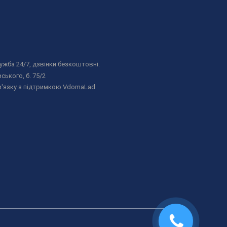
жба 24/7, дзвінки безкоштовні.
ського, б. 75/2
в'язку з підтримкою VdomaLad