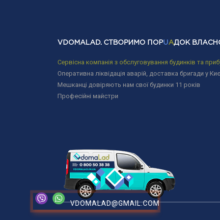
VDOMALAD. СТВОРИМО ПОР
U
A
ДОК ВЛАСН
Сервісна компанія з обслуговування будинків та приб
Оперативна ліквідація аварій, доставка бригади у Киє
Мешканці довіряють нам свої будинки 11 років
Професійні майстри
VDOMALAD@GMAIL.COM