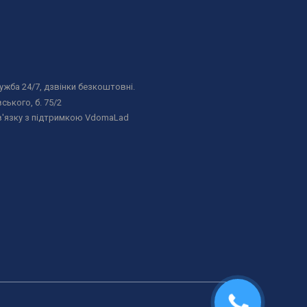
жба 24/7, дзвінки безкоштовні.
ського, б. 75/2
в'язку з підтримкою VdomaLad