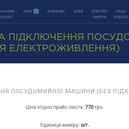
МАГАЗИН
АКЦІЇ
КОМАНДА
ОСББ
ЕЛЕКТРО
НАШІ
ПОСЛУГ
ЕНЕРГІЯ
РОБОТИ
А ПІДКЛЮЧЕННЯ ПОСУД
НЯ ЕЛЕКТРОЖИВЛЕННЯ)
ННЯ ПОСУДОМИЙНОЇ МАШИНИ (БЕЗ ПІД
Ціна згідно прайс-листа:
770
грн.
Одиниця виміру:
шт.