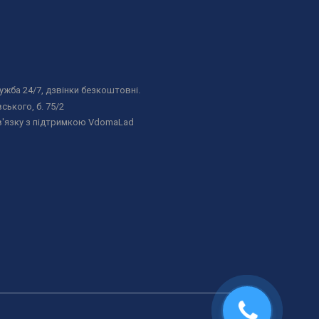
жба 24/7, дзвінки безкоштовні.
ського, б. 75/2
в'язку з підтримкою VdomaLad