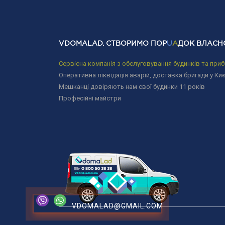
VDOMALAD. СТВОРИМО ПОР
U
A
ДОК ВЛАСН
Сервісна компанія з обслуговування будинків та приб
Оперативна ліквідація аварій, доставка бригади у Киє
Мешканці довіряють нам свої будинки 11 років
Професійні майстри
VDOMALAD@GMAIL.COM