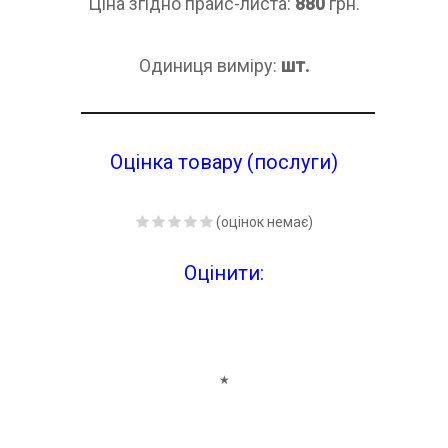
Ціна згідно прайс-листа:
880
грн.
Одиниця виміру:
шт.
Оцінка товару (послуги)
(оцінок немає)
Оцінити:
★