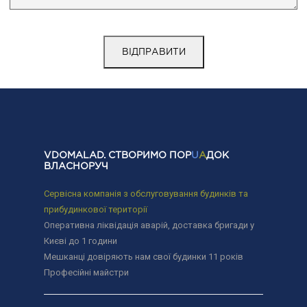
VDOMALAD. СТВОРИМО ПОР
U
A
ДОК
ВЛАСНОРУЧ
Сервісна компанія з обслуговування будинків та
прибудинкової території
Оперативна ліквідація аварій, доставка бригади у
Києві до 1 години
Мешканці довіряють нам свої будинки 11 років
Професійні майстри