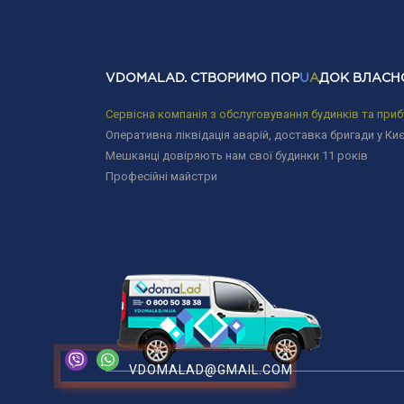
VDOMALAD. СТВОРИМО ПОР
U
A
ДОК ВЛАСН
Сервісна компанія з обслуговування будинків та приб
Оперативна ліквідація аварій, доставка бригади у Киє
Мешканці довіряють нам свої будинки 11 років
Професійні майстри
VDOMALAD@GMAIL.COM