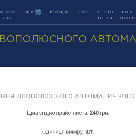
МАГАЗИН
АКЦІЇ
КОМАНДА
ОСББ
ЕЛЕКТРО
НАШІ
ПОСЛУГ
ЕНЕРГІЯ
РОБОТИ
ДВОПОЛЮСНОГО АВТОМ
ЕННЯ ДВОПОЛЮСНОГО АВТОМАТИЧНОГО
Ціна згідно прайс-листа:
240
грн.
Одиниця виміру:
шт.