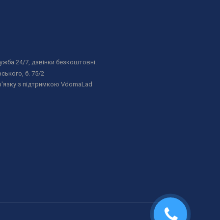
жба 24/7, дзвінки безкоштовні.
ського, б. 75/2
в'язку з підтримкою VdomaLad