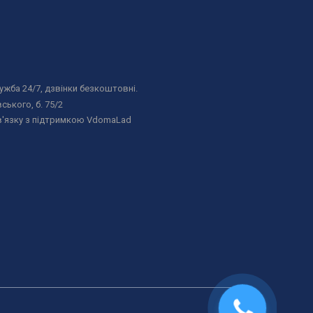
жба 24/7, дзвінки безкоштовні.
ського, б. 75/2
в'язку з підтримкою VdomaLad