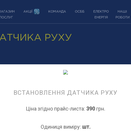
МАГАЗИН
АКЦІЇ
КОМАНДА
ОСББ
ЕЛЕКТРО
НАШІ
ПОСЛУГ
ЕНЕРГІЯ
РОБОТИ
АТЧИКА РУХУ
ВСТАНОВЛЕННЯ ДАТЧИКА РУХУ
Ціна згідно прайс-листа:
390
грн.
Одиниця виміру:
шт.