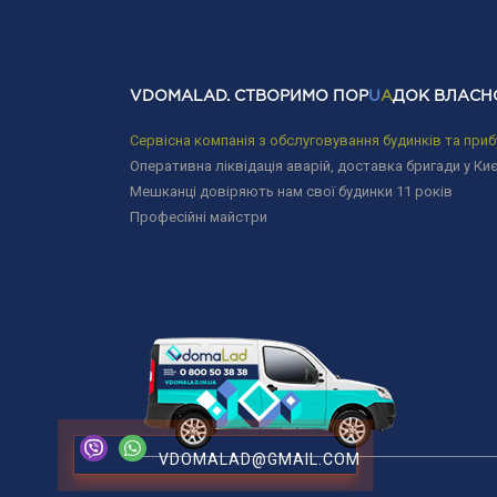
VDOMALAD. СТВОРИМО ПОР
U
A
ДОК ВЛАСН
Сервісна компанія з обслуговування будинків та приб
Оперативна ліквідація аварій, доставка бригади у Киє
Мешканці довіряють нам свої будинки 11 років
Професійні майстри
VDOMALAD@GMAIL.COM