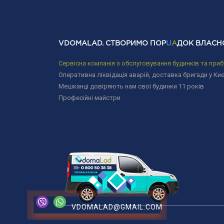
VDOMALAD. СТВОРИМО ПОР
U
A
ДОК ВЛАСН
Сервісна компанія з обслуговування будинків та приб
Оперативна ліквідація аварій, доставка бригади у Киє
Мешканці довіряють нам свої будинки 11 років
Професійні майстри
VDOMALAD@GMAIL.COM