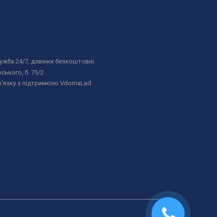
жба 24/7, дзвінки безкоштовні.
ського, б. 75/2
в'язку з підтримкою VdomaLad