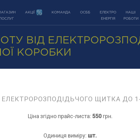
МАГАЗИН
АКЦІЇ
КОМАНДА
ОСББ
ЕЛЕКТРО
НАШІ
ПОСЛУГ
ЕНЕРГІЯ
РОБОТИ
ОТУ ВІД ЕЛЕКТРОРОЗПО
ЬЧОЇ КОРОБКИ
 ЕЛЕКТРОРОЗПОДІДЬЧОГО ЩИТКА ДО 1-
Ціна згідно прайс-листа:
550
грн.
Одиниця виміру:
шт.